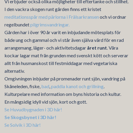
Vi erbjuder också olika möjligheter till eftertanke och stillhet.
I den vackra skogen runt gården finns ett kristet
meditationsspår med pärlorna i Frälsarkransen
och vi ordnar
regelbundet
pilgrimsvandringar.
Gården har i över 90 år varit en inbjudande mötesplats för
både ung och gammal och vi står även själva värd för en rad
arrangemang, läger- och aktivitetsdagar
året runt
. Våra
kockar lagar mat från grunden med svenskt kött och serverar
allt från husmanskost till festmiddagar med vegetariska
alternativ.
Omgivningen inbjuder på promenader runt sjön, vandring på
Skåneleden, fiske,
bad
,
paddla kanot
och grillning
.
Kulturpelare med information om byns historia och kultur.
En mångsidig idyll vid sjön, kort och gott.
Se Huvudbygnaden i 3D här!
Se Skogsbynet i 3D här!
Se Solvik i 3D här!