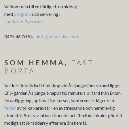
Välkommen till en härlig eftermiddag
med
program
och servering!
Ladda ner flyern här!
0435 46 00 54 –
info@efsgarden.com
SOM HEMMA,
FAST
BORTA
Vackert inbäddad i bokskog vid Åsljungasjöns strand ligger
EFS-gården Åsljunga, knappt tio minuters bilfärd från E4:an.
En anläggning, optimal för kurser, konferenser, läger och
fester
av olika karaktär i en avstressande och hemtrevlig
atmosfär. Stor variation i boende och flexibla lokaler gör det
möjligt att skräddarsy efter era önskemål.